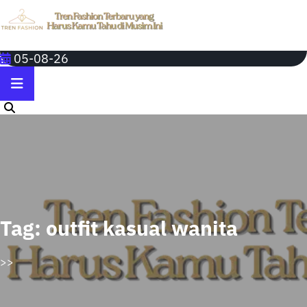
Skip
to
content
05-08-26
Tag:
outfit kasual wanita
>>