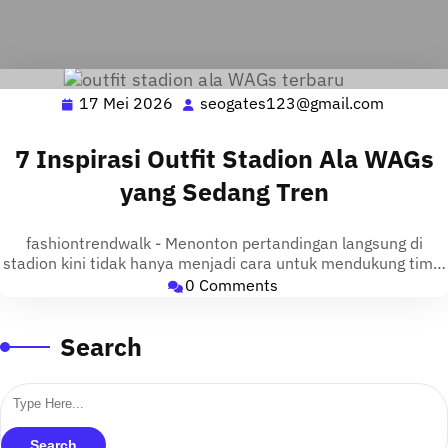
17 Mei 2026
seogates123@gmail.com
17
seogate
Mei
2026
7 Inspirasi Outfit Stadion Ala WAGs
yang Sedang Tren
fashiontrendwalk - Menonton pertandingan langsung di
stadion kini tidak hanya menjadi cara untuk mendukung tim…
0 Comments
Search